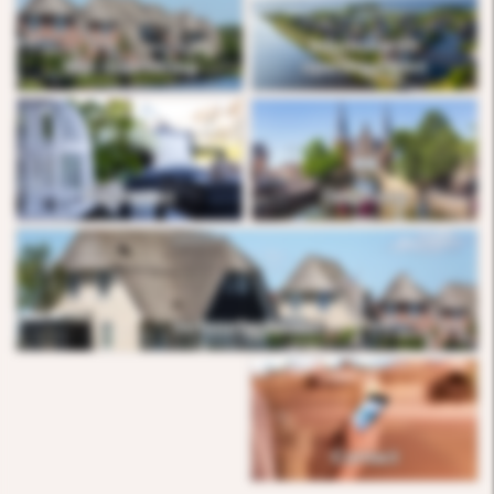
Informatie en
Mijn reservering
openingstijden
Faciliteiten
Omgeving
Verhuurfaciliteiten
Contact