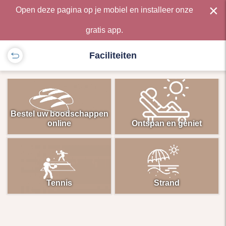
×
Open deze pagina op je mobiel en installeer onze
gratis app.
Faciliteiten
Bestel uw boodschappen
online
Ontspan en geniet
Tennis
Strand